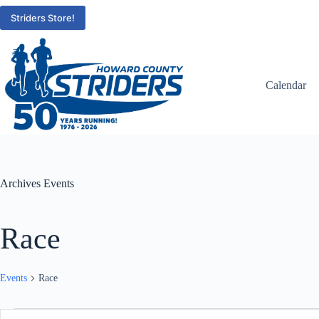
Skip
to
Striders Store!
content
Calendar
Archives
Events
Race
Events
Race
Events
E